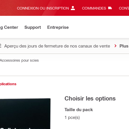
CONNEXION OU INSCRIPTION
COMMANDES
CONT
ng Center
Support
Entreprise
É
Aperçu des jours de fermeture de nos canaux de vente
Plus
Accessoires pour scies
plications
Choisir les options
Taille du pack
1 pce(s)