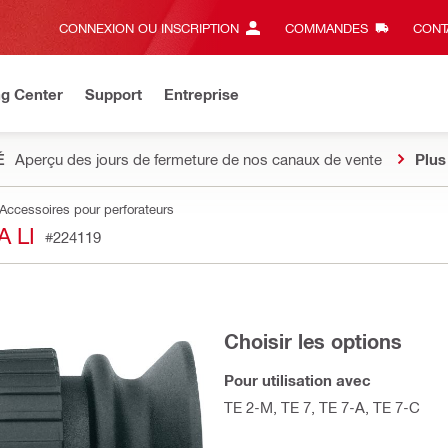
CONNEXION OU INSCRIPTION
COMMANDES
CONT
ng Center
Support
Entreprise
É
Aperçu des jours de fermeture de nos canaux de vente
Plus
Accessoires pour perforateurs
 LI
#224119
Choisir les options
Pour utilisation avec
TE 2-M, TE 7, TE 7-A, TE 7-C