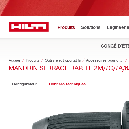
Produits
Solutions
Engineeri
CONGÉ D'ÉT
Accueil
Produits
Outils électroportatifs
Accessoires pour outils
MANDRIN SERRAGE RAP. TE 2M/7C/7A/6A
Configurateur
Données techniques