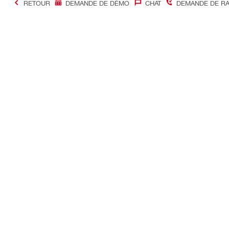
RETOUR
DEMANDE DE DÉMO
CHAT
DEMANDE DE R
#Making Constructi
Contact
Accès rapi
Contactez-nous
Mon compte
Points de vente
Mes command
Etre rappelé immédiatement
Mon parc ma