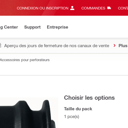
CONNEXION OU INSCRIPTION
COMMANDES
CONT
ng Center
Support
Entreprise
É
Aperçu des jours de fermeture de nos canaux de vente
Plus
Accessoires pour perforateurs
Choisir les options
Taille du pack
1 pce(s)