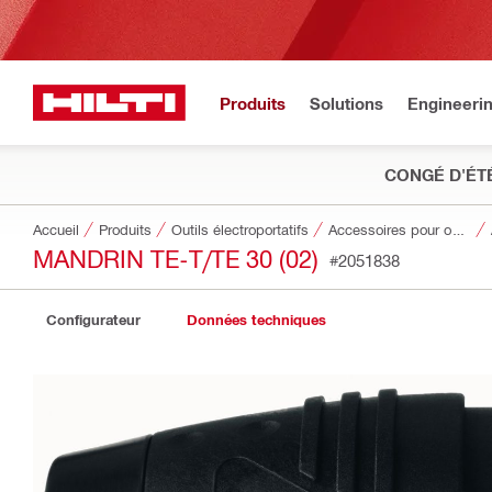
Produits
Solutions
Engineeri
CONGÉ D'ÉT
Accueil
Produits
Outils électroportatifs
Accessoires pour outils
MANDRIN TE-T/TE 30 (02)
#2051838
Configurateur
Données techniques