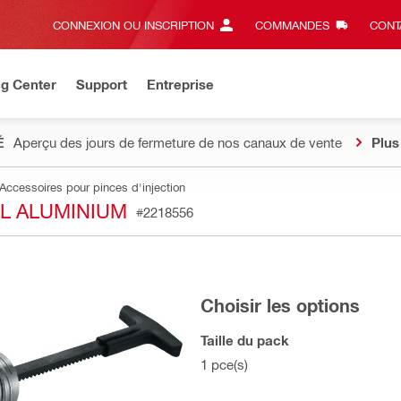
CONNEXION OU INSCRIPTION
COMMANDES
CONT
ng Center
Support
Entreprise
É
Aperçu des jours de fermeture de nos canaux de vente
Plus
Accessoires pour pinces d'injection
L ALUMINIUM
#2218556
Choisir les options
Taille du pack
1 pce(s)