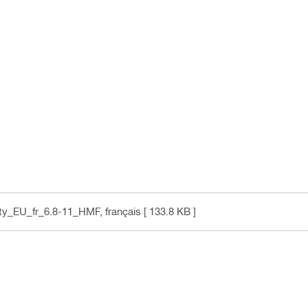
ity_EU_fr_6.8-11_HMF
, français
[ 133.8 KB ]