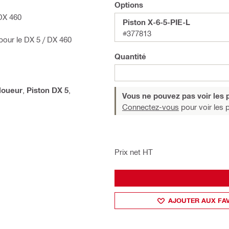
Options
 DX 460
Piston X-6-5-PIE-L
#377813
pour le DX 5 / DX 460
Quantité
loueur
,
Piston DX 5
,
Vous ne pouvez pas voir les p
Connectez-vous
pour voir les p
Prix net HT
AJOUTER AUX FA