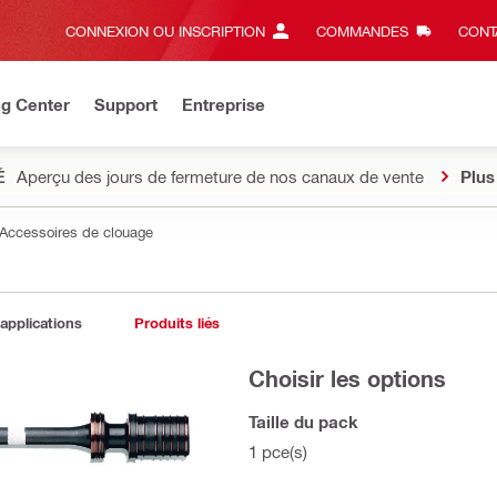
CONNEXION OU INSCRIPTION
COMMANDES
CONT
ng Center
Support
Entreprise
É
Aperçu des jours de fermeture de nos canaux de vente
Plus
Accessoires de clouage
 applications
Produits liés
Choisir les options
Taille du pack
1 pce(s)