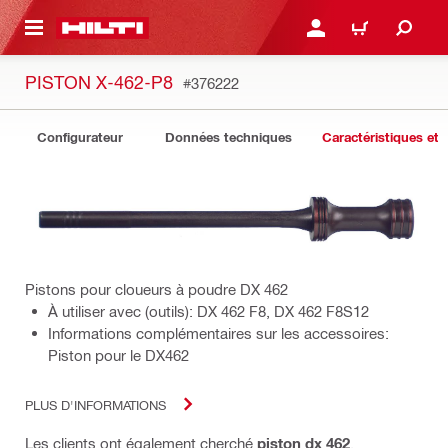
 MAIN CONTENT
CONNEXION OU INSCRIP
PANIER
PISTON X-462-P8
#376222
Configurateur
Données techniques
Caractéristiques et 
Pistons pour cloueurs à poudre DX 462
À utiliser avec (outils): DX 462 F8, DX 462 F8S12
Informations complémentaires sur les accessoires:
Piston pour le DX462
PLUS D'INFORMATIONS
Les clients ont également cherché
piston dx 462
,