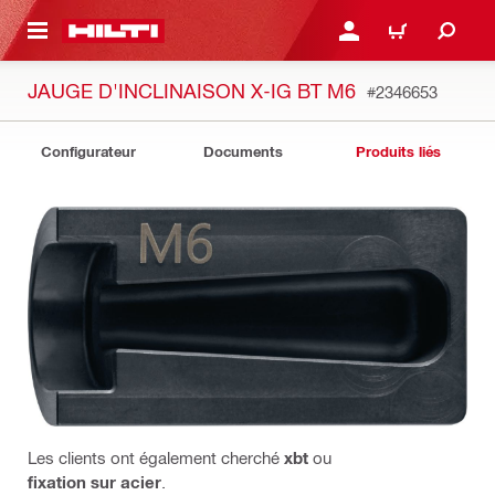
 MAIN CONTENT
CONNEXION OU INSCRIP
PANIER
JAUGE D'INCLINAISON X-IG BT M6
#2346653
Configurateur
Documents
Produits liés
Les clients ont également cherché
xbt
ou
fixation sur acier
.