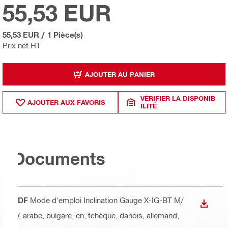
55,53 EUR
55,53 EUR
/
1 Pièce(s)
Prix net HT
AJOUTER AU PANIER
VÉRIFIER LA DISPONIB
AJOUTER AUX FAVORIS
ILITÉ
Documents
PDF
Mode d'emploi Inclination Gauge X-IG-BT M/
TÉLÉC
W
, arabe, bulgare, cn, tchèque, danois, allemand,