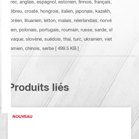
grec, anglais, espagnol, estonien, finnois, français,
hébreu, croate, hongrois, italien, japonais, kazakh,
coréen, lituanien, letton, malais, néerlandais, norvé
gien, polonais, portugais, roumain, russe, sarde, sl
ovaque, slovène, suédois, thaï, turc, ukrainien, viet
namien, chinois, serbe
[ 499.5 KB ]
Produits liés
NOUVEAU