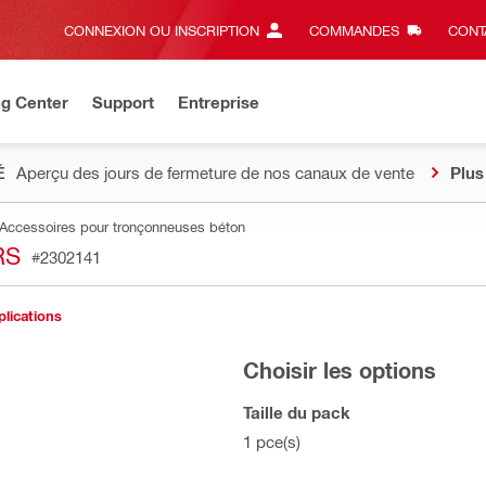
CONNEXION OU INSCRIPTION
COMMANDES
CONT
ng Center
Support
Entreprise
É
Aperçu des jours de fermeture de nos canaux de vente
Plus
Accessoires pour tronçonneuses béton
RS
#2302141
plications
Choisir les options
Taille du pack
1 pce(s)