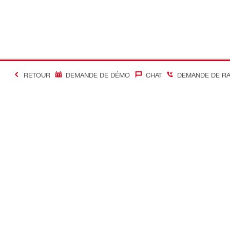
RETOUR
DEMANDE DE DÉMO
CHAT
DEMANDE DE R
#Making Constructi
Contact
Accès rapi