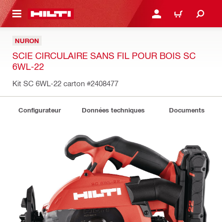
 MAIN CONTENT
CONNEXION OU INSCRIP
PANIER
NURON
SCIE CIRCULAIRE SANS FIL POUR BOIS SC
6WL-22
Kit SC 6WL-22 carton
#2408477
Configurateur
Données techniques
Documents