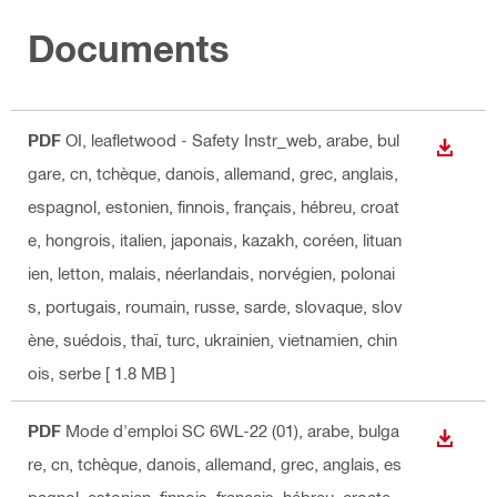
Documents
PDF
OI, leafletwood - Safety Instr_web
, arabe, bul
TÉLÉC
gare, cn, tchèque, danois, allemand, grec, anglais,
espagnol, estonien, finnois, français, hébreu, croat
e, hongrois, italien, japonais, kazakh, coréen, lituan
ien, letton, malais, néerlandais, norvégien, polonai
s, portugais, roumain, russe, sarde, slovaque, slov
ène, suédois, thaï, turc, ukrainien, vietnamien, chin
ois, serbe
[ 1.8 MB ]
PDF
Mode d'emploi SC 6WL-22 (01)
, arabe, bulga
TÉLÉC
re, cn, tchèque, danois, allemand, grec, anglais, es