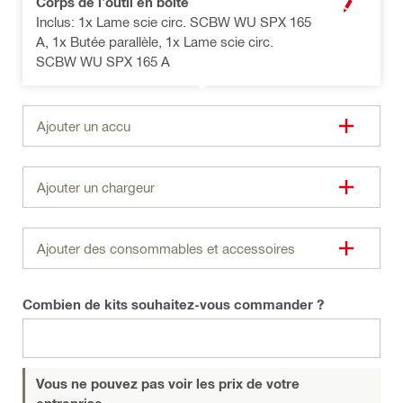
Corps de l'outil en boîte
MODALE OUV
Inclus: 1x Lame scie circ. SCBW WU SPX 165
A, 1x Butée parallèle, 1x Lame scie circ.
SCBW WU SPX 165 A
Ajouter un accu
Ajouter un chargeur
Ajouter des consommables et accessoires
Combien de kits souhaitez-vous commander ?
Vous ne pouvez pas voir les prix de votre