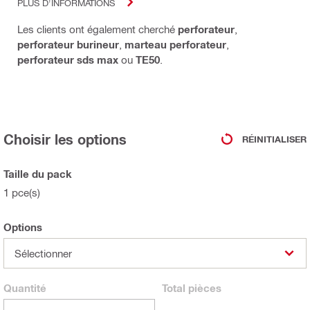
PLUS D'INFORMATIONS
Les clients ont également cherché
perforateur
,
perforateur burineur
,
marteau perforateur
,
perforateur sds max
ou
TE50
.
Choisir les options
RÉINITIALISER
Taille du pack
1 pce(s)
Options
Sélectionner
Quantité
Total
pièces