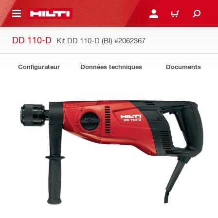
 MAIN CONTENT
CONNEXION OU INSCRIP
PANIER
DD 110-D
Kit DD 110-D (BI)
#2062367
Configurateur
Données techniques
Documents