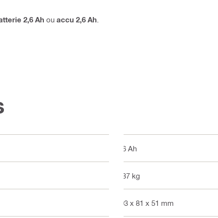
atterie 2,6 Ah
ou
accu 2,6 Ah
.
s
2.6 Ah
0.37 kg
103 x 81 x 51 mm