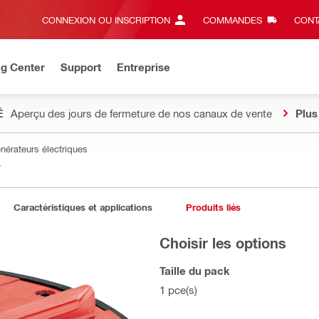
CONNEXION OU INSCRIPTION
COMMANDES
CONT
ng Center
Support
Entreprise
É
Aperçu des jours de fermeture de nos canaux de vente
Plus
énérateurs électriques
7
Caractéristiques et applications
Produits liés
Choisir les options
Taille du pack
1 pce(s)