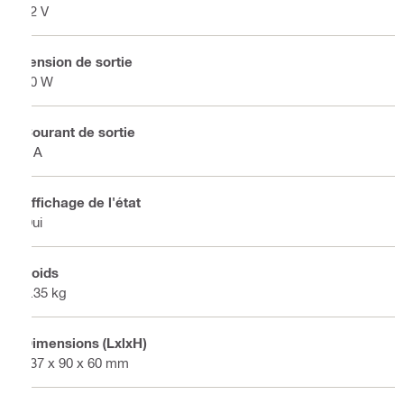
12 V
Tension de sortie
50 W
Courant de sortie
4 A
Affichage de l'état
Oui
Poids
0.35 kg
Dimensions (LxlxH)
137 x 90 x 60 mm