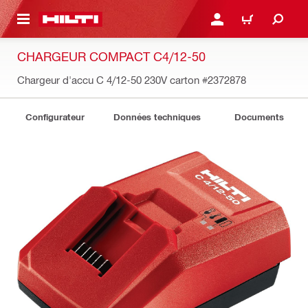
 MAIN CONTENT
CONNEXION OU INSCRIP
PANIER
CHARGEUR COMPACT C4/12-50
Chargeur d'accu C 4/12-50 230V carton
#2372878
Configurateur
Données techniques
Documents