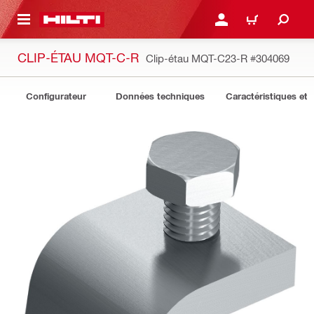
 MAIN CONTENT
CONNEXION OU INSCRIP
PANIER
CLIP-ÉTAU MQT-C-R
Clip-étau MQT-C23-R
#304069
Configurateur
Données techniques
Caractéristiques et 