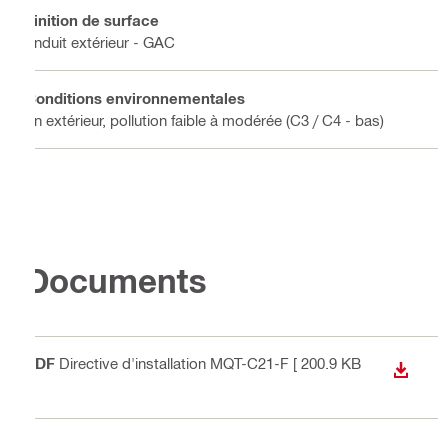
Finition de surface
Enduit extérieur - GAC
Conditions environnementales
En extérieur, pollution faible à modérée (C3 / C4 - bas)
Documents
PDF
Directive d'installation MQT-C21-F
[ 200.9 KB
TÉLÉC
]