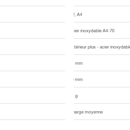
A2, A4
Acier inoxydable A4-70
Extérieur plus - acier inoxydabl
11 mm
30 mm
11 g
Charge moyenne