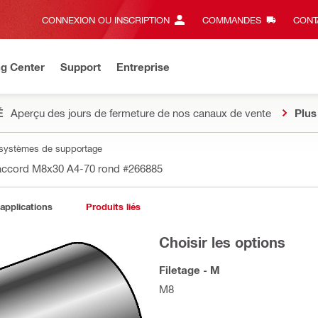
CONNEXION OU INSCRIPTION
COMMANDES
CONT
ng Center
Support
Entreprise
É
Aperçu des jours de fermeture de nos canaux de vente
Plus
 systèmes de supportage
accord M8x30 A4-70 rond
#266885
 applications
Produits liés
Choisir les options
Filetage - M
M8