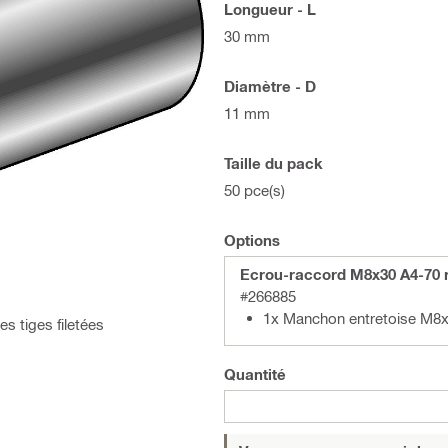
Longueur - L
30 mm
Diamètre - D
11 mm
Taille du pack
50 pce(s)
Options
Ecrou-raccord M8x30 A4-70 
#266885
1x Manchon entretoise M8
s tiges filetées
Quantité