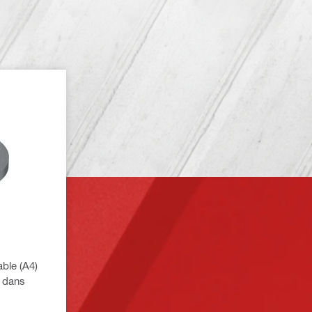
able (A4)
e dans