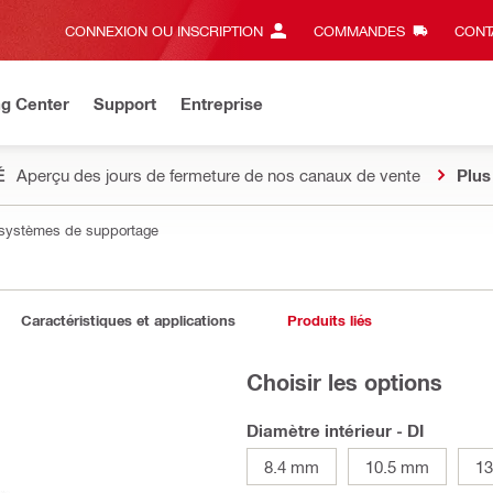
CONNEXION OU INSCRIPTION
COMMANDES
CONT
ng Center
Support
Entreprise
É
Aperçu des jours de fermeture de nos canaux de vente
Plus
 systèmes de supportage
Caractéristiques et applications
Produits liés
Choisir les options
Diamètre intérieur - DI
8.4 mm
10.5 mm
1