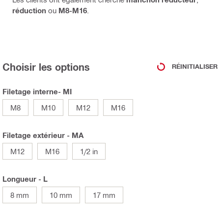
réduction
ou
M8-M16
.
Choisir les options
RÉINITIALISER
Filetage interne- MI
M8
M10
M12
M16
Filetage extérieur - MA
M12
M16
1/2 in
Longueur - L
8 mm
10 mm
17 mm