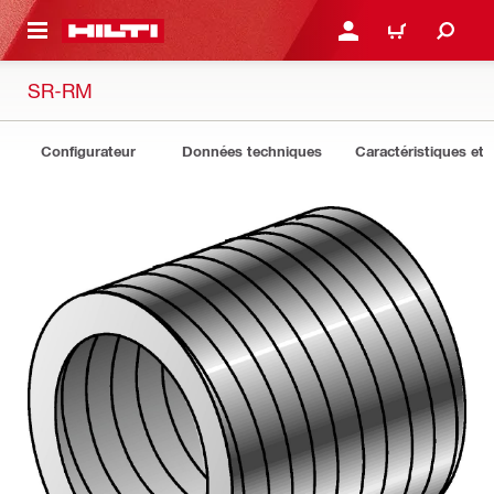
 MAIN CONTENT
CONNEXION OU INSCRIP
PANIER
SR-RM
Configurateur
Données techniques
Caractéristiques et 