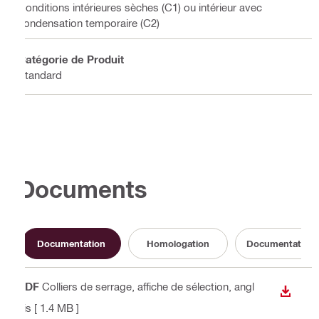
Conditions intérieures sèches (C1) ou intérieur avec
condensation temporaire (C2)
Catégorie de Produit
Standard
Documents
Documentation
Homologation
Documentation re
PDF
Colliers de serrage, affiche de sélection
, angl
TÉLÉC
ais
[ 1.4 MB ]