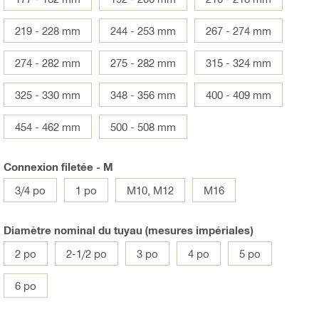
219 - 228 mm
244 - 253 mm
267 - 274 mm
274 - 282 mm
275 - 282 mm
315 - 324 mm
325 - 330 mm
348 - 356 mm
400 - 409 mm
454 - 462 mm
500 - 508 mm
Connexion filetée - M
3/4 po
1 po
M10, M12
M16
Diamètre nominal du tuyau (mesures impériales)
2 po
2-1/2 po
3 po
4 po
5 po
6 po