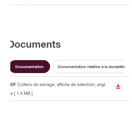
Documents
Documentation
Documentation relative à la durabilité
PDF
Colliers de serrage, affiche de sélection
, angl
TÉLÉC
ais
[ 1.4 MB ]