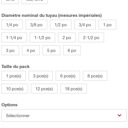
Diamètre nominal du tuyau (mesures impériales)
1/4 po
3/8 po
1/2 po
3/4 po
1 po
1-1/4 po
1-1/2 po
2 po
2-1/2 po
3 po
4 po
5 po
6 po
Taille du pack
1 pce(s)
3 pce(s)
6 pce(s)
8 pce(s)
10 pce(s)
12 pce(s)
18 pce(s)
Options
Sélectionner