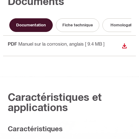
Documents
Documentation
Fiche technique
Homologation
PDF
Manuel sur la corrosion
, anglais
[ 9.4 MB ]
TÉLÉC
Caractéristiques et
applications
Caractéristiques