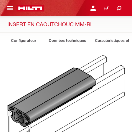
 MAIN CONTENT
CONNEXION OU INSCRIP
PANIER
INSERT EN CAOUTCHOUC MM-RI
Configurateur
Données techniques
Caractéristiques et 