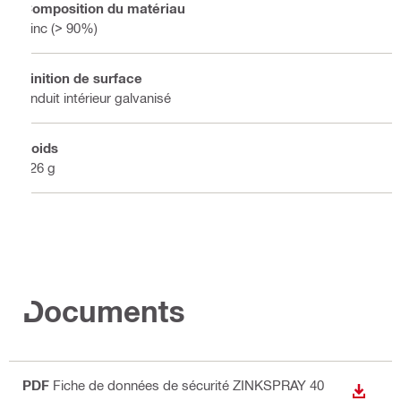
Composition du matériau
Zinc (> 90%)
Finition de surface
Enduit intérieur galvanisé
Poids
526 g
Documents
PDF
Fiche de données de sécurité ZINKSPRAY 40
TÉLÉC