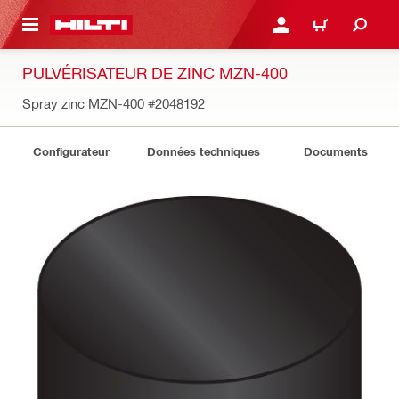
 MAIN CONTENT
CONNEXION OU INSCRIP
PANIER
PULVÉRISATEUR DE ZINC MZN-400
Spray zinc MZN-400
#2048192
Configurateur
Données techniques
Documents