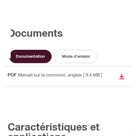
Documents
Documentation
Mode d'emploi
PDF
Manuel sur la corrosion
, anglais
[ 9.4 MB ]
TÉLÉC
Caractéristiques et