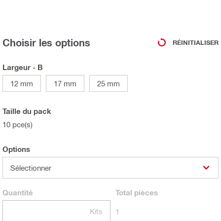
Choisir les options
RÉINITIALISER
Largeur - B
12 mm
17 mm
25 mm
Taille du pack
10 pce(s)
Options
Sélectionner
Quantité
Total
pièces
Kits
1