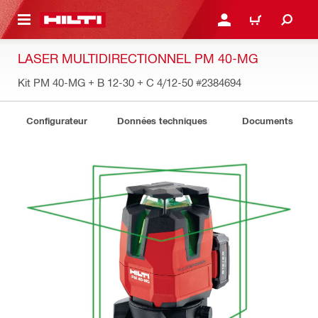
 MAIN CONTENT
CONNEXION OU INSCRIP
PANIER
LASER MULTIDIRECTIONNEL PM 40-MG
Kit PM 40-MG + B 12-30 + C 4/12-50
#2384694
Configurateur
Données techniques
Documents