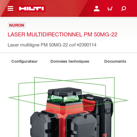
 MAIN CONTENT
CONNEXION OU INSCRIP
PANIER
NURON
LASER MULTIDIRECTIONNEL PM 50MG-22
Laser multiligne PM 50MG-22 cof
#2390114
Configurateur
Données techniques
Documents