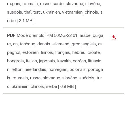
rtugais, roumain, russe, sarde, slovaque, slovène,
suédois, thaï, turc, ukrainien, vietnamien, chinois, s
erbe
[ 2.1 MB ]
PDF
Mode d'emploi PM 50MG-22 01
, arabe, bulga
TÉLÉC
re, cn, tchèque, danois, allemand, grec, anglais, es
pagnol, estonien, finnois, français, hébreu, croate,
hongrois, italien, japonais, kazakh, coréen, lituanie
n, letton, néerlandais, norvégien, polonais, portuga
is, roumain, russe, slovaque, slovène, suédois, tur
c, ukrainien, chinois, serbe
[ 6.9 MB ]