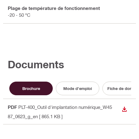
Plage de température de fonctionnement
-20 - 50 °C
Documents
Brochure
Mode d'emploi
Fiche de donnée
PDF
PLT-400_Outil d'implantation numérique_W45
TÉLÉC
87_0623_g_en
[ 865.1 KB ]