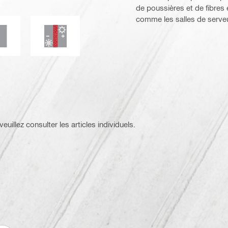
de poussières et de fibres 
comme les salles de serveur
smes
sissures
tanchéité aux fumées et aux gaz
Isolation thermique
euillez consulter les articles individuels.