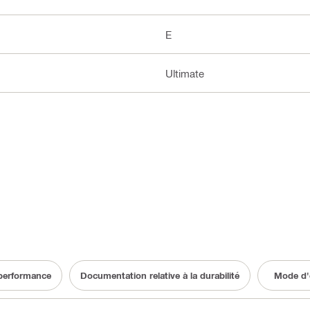
E
Ultimate
 performance
Documentation relative à la durabilité
Mode d'