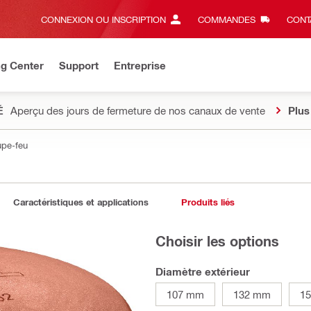
CONNEXION OU INSCRIPTION
COMMANDES
CONT
ng Center
Support
Entreprise
É
Aperçu des jours de fermeture de nos canaux de vente
Plus
upe-feu
Caractéristiques et applications
Produits liés
Choisir les options
Diamètre extérieur
107 mm
132 mm
1