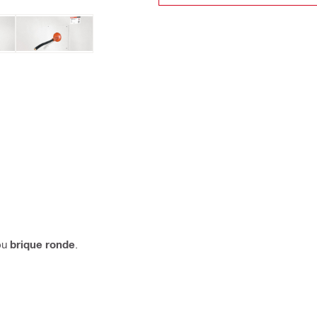
ou
brique ronde
.