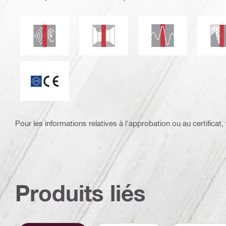
Résistant aux séi
Isolation acoustique
Résistance aux champignons et moi
É
ETA_CE_Logo_2to1 (3608215)
Pour les informations relatives à l'approbation ou au certificat, v
Produits liés