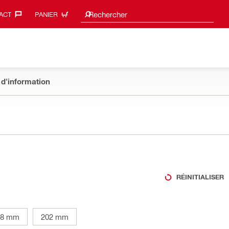
Suggestions de recherche
Rechercher
ACT‎
PANIER
 d'information
RÉINITIALISER
58 mm
202 mm