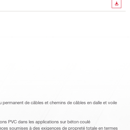
TÉLÉC
u permanent de câbles et chemins de câbles en dalle et voile
s
ons PVC dans les applications sur béton coulé
ièces soumises à des exigences de propreté totale en termes