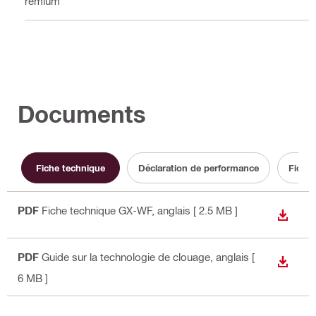
Premium
Documents
Fiche technique
Déclaration de performance
Fiche 
PDF
Fiche technique GX-WF
, anglais
[ 2.5 MB ]
TÉLÉC
PDF
Guide sur la technologie de clouage
, anglais
[
TÉLÉC
6 MB ]