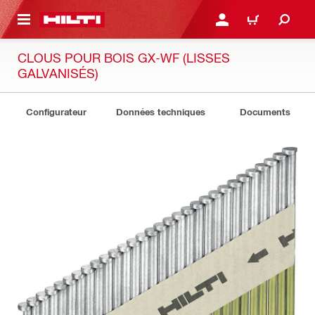
 MAIN CONTENT
CONNEXION OU INSCRIP
PANIER
CLOUS POUR BOIS GX-WF (LISSES
GALVANISÉS)
Configurateur
Données techniques
Documents