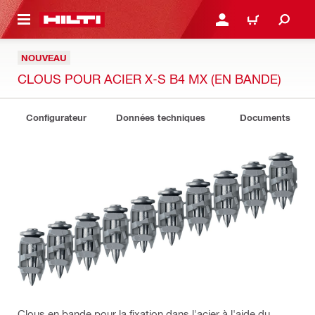
 MAIN CONTENT
CONNEXION OU INSCRIP
PANIER
NOUVEAU
CLOUS POUR ACIER X-S B4 MX (EN BANDE)
Configurateur
Données techniques
Documents
Clous en bande pour la fixation dans l'acier à l'aide du