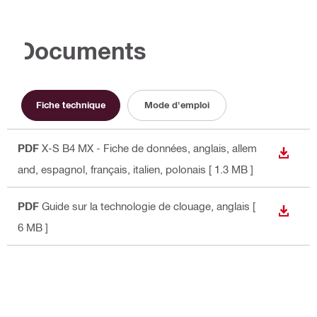
Documents
Fiche technique
Mode d'emploi
PDF
X-S B4 MX - Fiche de données
, anglais, allem
TÉLÉC
and, espagnol, français, italien, polonais
[ 1.3 MB ]
PDF
Guide sur la technologie de clouage
, anglais
[
TÉLÉC
6 MB ]