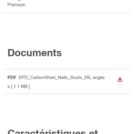
Premium
Documents
PDF
EPD_CarbonSteel_Nails_Studs_EN
, anglai
TÉLÉC
s
[ 1.1 MB ]
Caractéristiques et