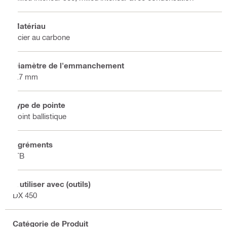
Matériau
Acier au carbone
Diamètre de l'emmanchement
3.7 mm
Type de pointe
Point ballistique
Agréments
ITB
À utiliser avec (outils)
DX 450
Catégorie de Produit