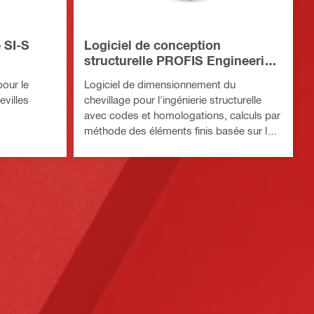
 SI-S
Logiciel de conception
structurelle PROFIS Engineering
Suite
pour le
Logiciel de dimensionnement du
evilles
chevillage pour l'ingénierie structurelle
avec codes et homologations, calculs par
méthode des éléments finis basée sur les
composants et différentes méthodes de
fixation