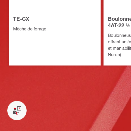
TE-CX
Boulonne
4AT-22 ½
Mèche de forage
Boulonneuse
offrant un é
et maniabili
Nuron)