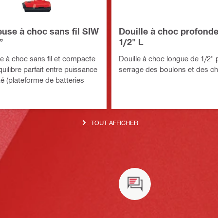
use à choc sans fil SIW
Douille à choc profonde
”
1/2" L
 à choc sans fil et compacte
Douille à choc longue de 1/2" 
quilibre parfait entre puissance
serrage des boulons et des ch
té (plateforme de batteries
TOUT AFFICHER