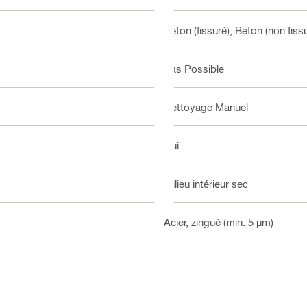
Béton (fissuré), Béton (non fis
Pas Possible
Nettoyage Manuel
Oui
milieu intérieur sec
Acier, zingué (min. 5 µm)