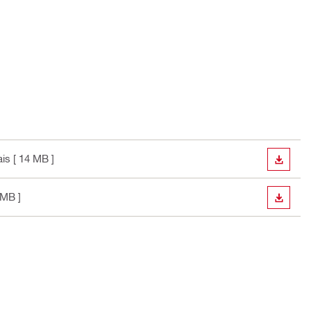
ais
[ 14 MB ]
TÉLÉC
 MB ]
TÉLÉC