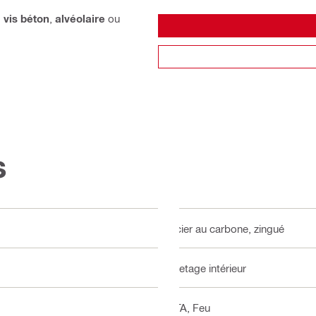
,
vis béton
,
alvéolaire
ou
s
Acier au carbone, zingué
Filetage intérieur
ETA, Feu