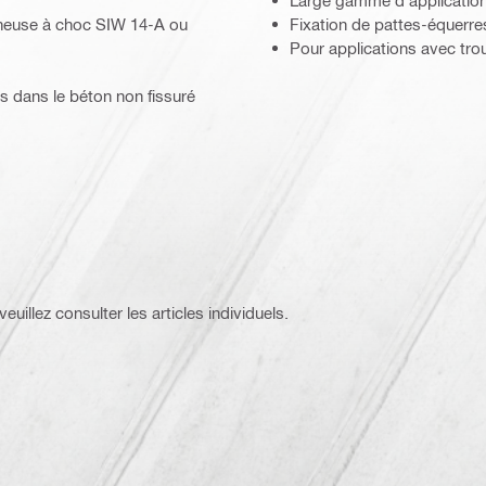
Large gamme d'applications
nneuse à choc SIW 14-A ou
Fixation de pattes-équerre
Pour applications avec tro
rs dans le béton non fissuré
D (Leadership in Energy and Environmental Design)
euillez consulter les articles individuels.