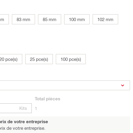
mm
83 mm
85 mm
100 mm
102 mm
20 pce(s)
25 pce(s)
100 pce(s)
Total
pièces
Kits
1
rix de votre entreprise
rix de votre entreprise.