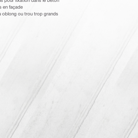
 pour fixation dans le béton
s en façade
u oblong ou trou trop grands