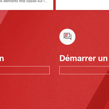
 éléments finis basée sur les
 et différentes méthodes de
n
Démarrer un