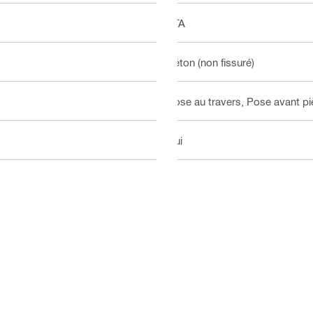
ETA
Béton (non fissuré)
Pose au travers, Pose avant piè
Oui