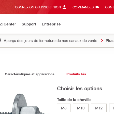
CONNEXION OU INSCRIPTION
COMMANDES
CONT
ng Center
Support
Entreprise
É
Aperçu des jours de fermeture de nos canaux de vente
Plus
Caractéristiques et applications
Produits liés
Choisir les options
Taille de la cheville
M8
M10
M12