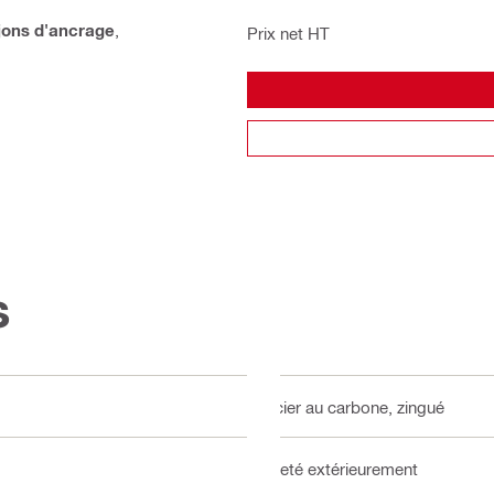
ons d'ancrage
,
Prix net HT
s
Acier au carbone, zingué
Fileté extérieurement