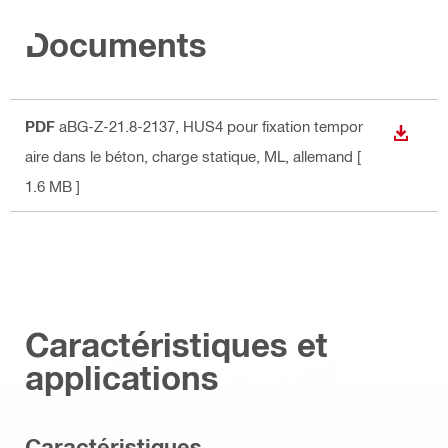
Documents
PDF
aBG-Z-21.8-2137, HUS4 pour fixation tempor
TÉLÉC
aire dans le béton, charge statique, ML
, allemand
[
1.6 MB ]
Caractéristiques et
applications
Caractéristiques