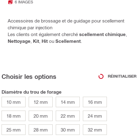
6 IMAGES
Accessoires de brossage et de guidage pour scellement
chimique par injection
Les clients ont également cherché
scellement chimique
,
Nettoyage
,
Kit
,
Hit
ou
Scellement
.
Choisir les options
RÉINITIALISER
Diamètre du trou de forage
10 mm
12 mm
14 mm
16 mm
18 mm
20 mm
22 mm
24 mm
25 mm
28 mm
30 mm
32 mm