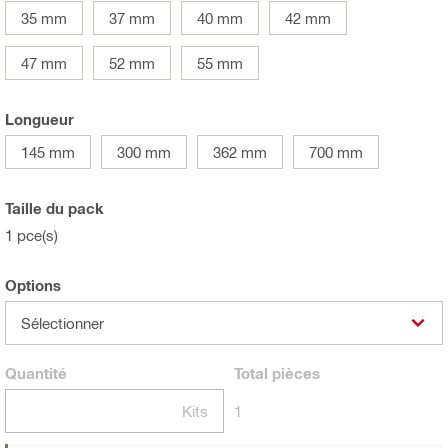
35 mm
37 mm
40 mm
42 mm
47 mm
52 mm
55 mm
Longueur
145 mm
300 mm
362 mm
700 mm
Taille du pack
1 pce(s)
Options
Sélectionner
Quantité
Total
pièces
Kits
1