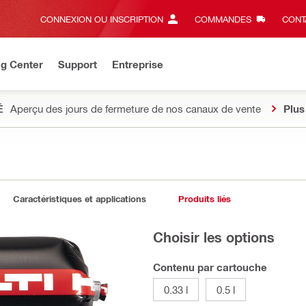
CONNEXION OU INSCRIPTION
COMMANDES
CONT
ng Center
Support
Entreprise
É
Aperçu des jours de fermeture de nos canaux de vente
Plus
Caractéristiques et applications
Produits liés
Choisir les options
Contenu par cartouche
0.33 l
0.5 l