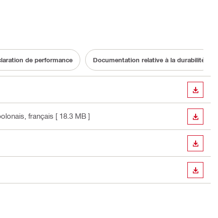
laration de performance
Documentation relative à la durabilité
TÉLÉC
polonais, français
[ 18.3 MB ]
TÉLÉC
TÉLÉC
TÉLÉC