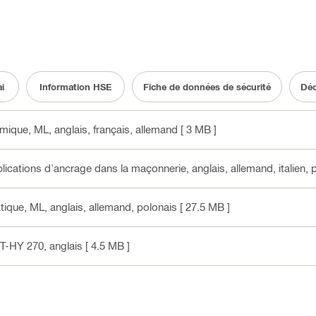
i
Information HSE
Fiche de données de sécurité
Déc
smique, ML
, anglais, français, allemand
[ 3 MB ]
plications d'ancrage dans la maçonnerie
, anglais, allemand, italien, 
atique, ML
, anglais, allemand, polonais
[ 27.5 MB ]
IT-HY 270
, anglais
[ 4.5 MB ]