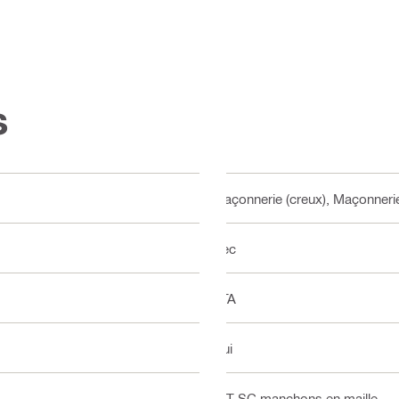
s
Maçonnerie (creux), Maçonnerie
Sec
ETA
Oui
HIT-SC manchons en maille