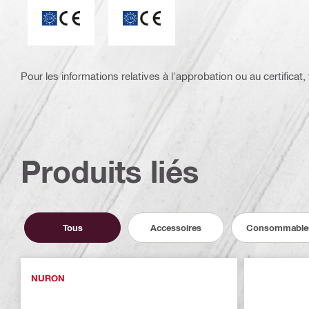
ETA_CE_Logo_2to1 (3608215)
Marquage CE
Pour les informations relatives à l'approbation ou au certificat, v
Produits liés
Tous
Accessoires
Consommable
NURON