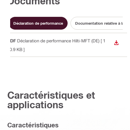
Documents
Déclaration de performance
Documentation relative à la dur
PDF
Déclaration de performance Hilti-MFT (DE)
[ 1
TÉLÉC
60.9 KB ]
Caractéristiques et
applications
Caractéristiques