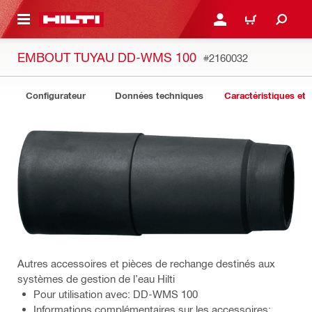
 MAIN CONTENT
CONNEXION OU INSCRIP
PANIER
EMBOUT TUYAU DD-WMS 100
#2160032
Configurateur
Données techniques
Caractéristiques et 
Autres accessoires et pièces de rechange destinés aux
systèmes de gestion de l’eau Hilti
Pour utilisation avec: DD-WMS 100
Informations complémentaires sur les accessoires: