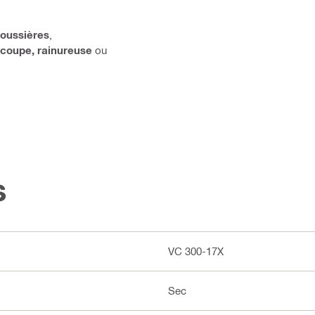
oussières
,
coupe, rainureuse
ou
s
VC 300-17X
Sec