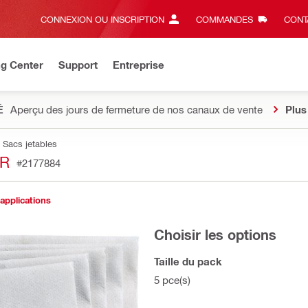
CONNEXION OU INSCRIPTION
COMMANDES
CONT
ng Center
Support
Entreprise
É
Aperçu des jours de fermeture de nos canaux de vente
Plus
Sacs jetables
ER
#2177884
 applications
Choisir les options
Taille du pack
5 pce(s)