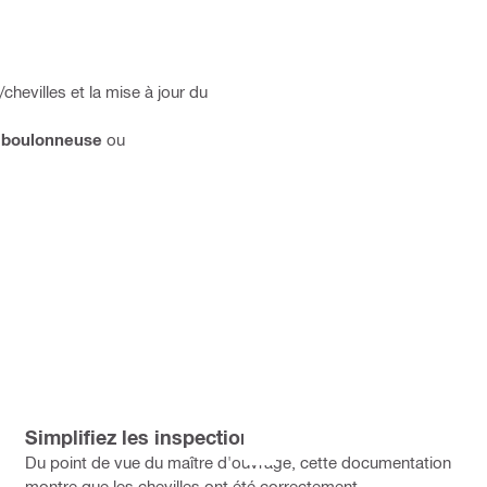
chevilles et la mise à jour du
l boulonneuse
ou
Simplifiez les inspections
Du point de vue du maître d'ouvrage, cette documentation
montre que les chevilles ont été correctement