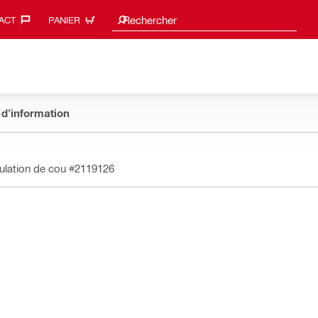
Suggestions de recherche
Rechercher
ACT‎
PANIER
 d'information
ulation de cou
#2119126