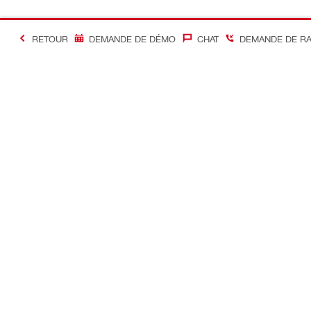
RETOUR
DEMANDE DE DÉMO
CHAT
DEMANDE DE R
#Making Constructi
Contact
Accès rapi
Contactez-nous
Mon compte
Points de vente
Mes command