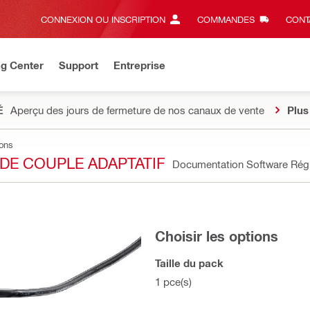
CONNEXION OU INSCRIPTION
COMMANDES
CONT
ng Center
Support
Entreprise
É
Aperçu des jours de fermeture de nos canaux de vente
Plus
ions
DE COUPLE ADAPTATIF
Documentation Software Rég
Choisir les options
Taille du pack
1 pce(s)