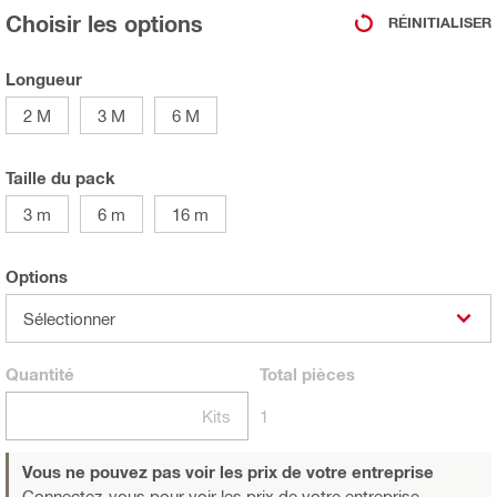
Choisir les options
RÉINITIALISER
Longueur
2 M
3 M
6 M
Taille du pack
3 m
6 m
16 m
Options
Sélectionner
Quantité
Total
pièces
Kits
1
Vous ne pouvez pas voir les prix de votre entreprise
Connectez-vous
pour voir les prix de votre entreprise.