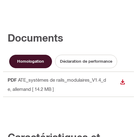
Documents
Homologation
Déclaration de performance
PDF
ATE_systèmes de rails_modulaires_V1.4_d
TÉLÉC
e
, allemand
[ 14.2 MB ]