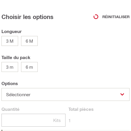
Choisir les options
RÉINITIALISER
Longueur
3 M
6 M
Taille du pack
3 m
6 m
Options
Sélectionner
Quantité
Total
pièces
Kits
1