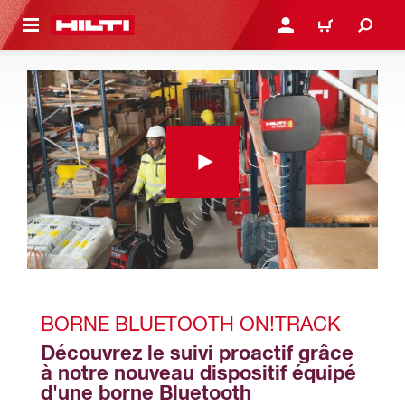
 MAIN CONTENT
CONNEXION OU INSCRIP
PANIER
BORNE BLUETOOTH ON!TRACK
Découvrez le suivi proactif grâce 
à notre nouveau dispositif équipé 
d'une borne Bluetooth