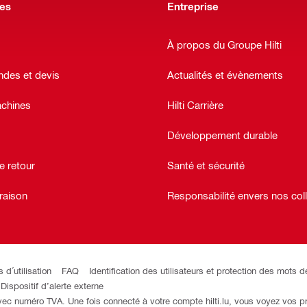
des
Entreprise
À propos du Groupe Hilti
es et devis
Actualités et évènements
chines
Hilti Carrière
Développement durable
e retour
Santé et sécurité
raison
Responsabilité envers nos col
 d´utilisation
FAQ
Identification des utilisateurs et protection des mots 
Dispositif d’alerte externe
avec numéro TVA. Une fois connecté à votre compte hilti.lu, vous voyez vos p