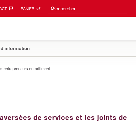
Suggestions de recherche
Rechercher
ACT‎
PANIER
 d'information
es entrepreneurs en bâtiment
aversées de services et les joints de