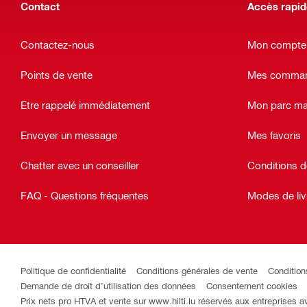
Contact
Accès rapi
Contactez-nous
Mon compte
Points de vente
Mes command
Etre rappelé immédiatement
Mon parc ma
Envoyer un message
Mes favoris
Chatter avec un conseiller
Conditions d
FAQ - Questions fréquentes
Modes de liv
Politique de confidentialité
Conditions générales de vente
Conditions
Demande de droit d’utilisation des données
Consentement cookies
Prix nets pro HTVA et vente sur www.hilti.lu réservés aux entreprises 