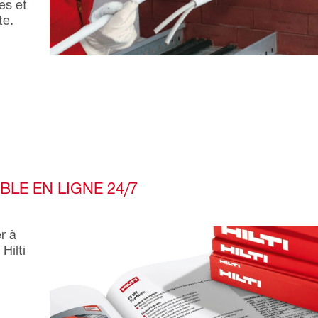
es et
te.
LE EN LIGNE 24/7
r à
Hilti