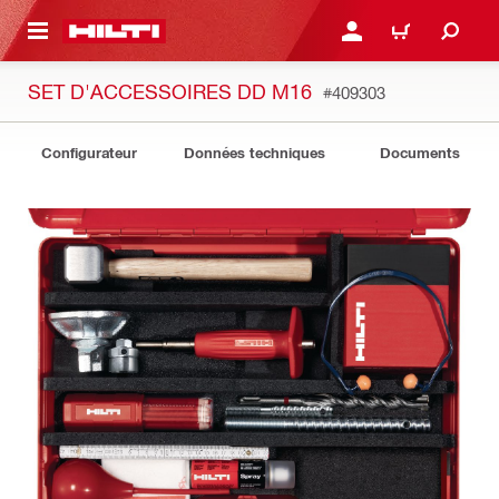
 MAIN CONTENT
CONNEXION OU INSCRIP
PANIER
SET D'ACCESSOIRES DD M16
#409303
Configurateur
Données techniques
Documents