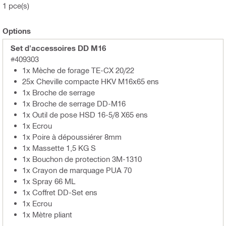
1 pce(s)
Options
Set d'accessoires DD M16
#409303
1x Mèche de forage TE-CX 20/22
25x Cheville compacte HKV M16x65 ens
1x Broche de serrage
1x Broche de serrage DD-M16
1x Outil de pose HSD 16-5/8 X65 ens
1x Ecrou
1x Poire à dépoussiérer 8mm
1x Massette 1,5 KG S
1x Bouchon de protection 3M-1310
1x Crayon de marquage PUA 70
1x Spray 66 ML
1x Coffret DD-Set ens
1x Ecrou
1x Mètre pliant