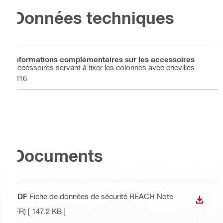
Données techniques
Informations complémentaires sur les accessoires
Accessoires servant à fixer les colonnes avec chevilles
M16
Documents
PDF
Fiche de données de sécurité REACH Note
TÉLÉC
(FR)
[ 147.2 KB ]