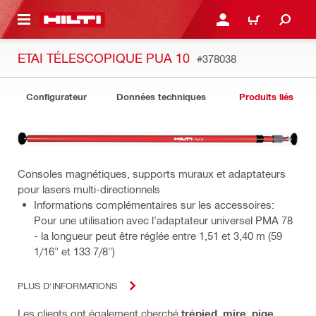
 MAIN CONTENT
CONNEXION OU INSCRIP
PANIER
ETAI TÉLESCOPIQUE PUA 10
#378038
Configurateur
Données techniques
Produits liés
Consoles magnétiques, supports muraux et adaptateurs
pour lasers multi-directionnels
Informations complémentaires sur les accessoires:
Pour une utilisation avec l'adaptateur universel PMA 78
- la longueur peut être réglée entre 1,51 et 3,40 m (59
1/16" et 133 7/8")
PLUS D'INFORMATIONS
Les clients ont également cherché
trépied
,
mire
,
pige
,