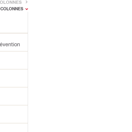
 COLONNES
S COLONNES
révention