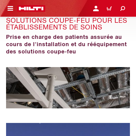
 MAIN CONTENT
CONNEXION OU INSCRIP
PANIER
SOLUTIONS COUPE-FEU POUR LES
ÉTABLISSEMENTS DE SOINS
Prise en charge des patients assurée au
cours de l'installation et du rééquipement
des solutions coupe-feu